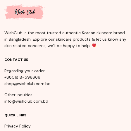
WishClub is the most trusted authentic Korean skincare brand
in Bangladesh. Explore our skincare products & let us know any
skin related concerns, we'll be happy to help!
CONTACT US
Regarding your order
+8801818-596666
shop@wishclub.com.bd
Other inquiries
info@wishclub.com.bd
QUICK LINKS
Privacy Policy