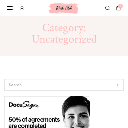
0
Category:
Uncategorized