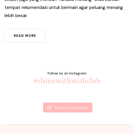
tempat rekomendasi untuk bermain agar peluang menang
lebih besar.
READ MORE
Follow Us on Instagram
#shinewithwishclub
Follow on Instagram